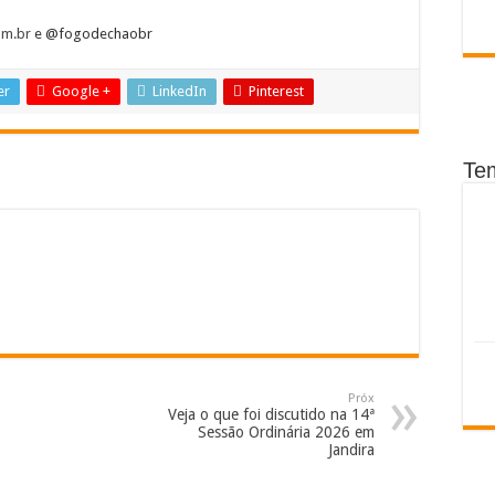
om.br
e @fogodechaobr
er
Google +
LinkedIn
Pinterest
Te
Próx
Veja o que foi discutido na 14ª
Sessão Ordinária 2026 em
Jandira