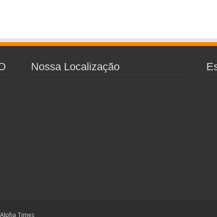
O
Nossa Localização
E
 Alpha Times