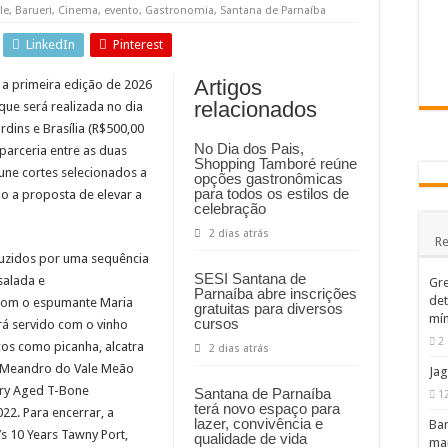
ping Tamboré tem sorteio de motocicleta Ducati e vinho argentino na promoção 
le
,
Barueri
,
Cinema
,
evento
,
Gastronomia
,
Santana de Parnaíba
a Câmara de Municipal de Jandira retornam em Agosto
LinkedIn
Pinterest
peração de passarelas e reparos em defensas estão entre as intervenções da Ecovia
Artigos
 a primeira edição de 2026
relacionados
que será realizada no dia
dins e Brasília (R$500,00
No Dia dos Pais,
parceria entre as duas
Shopping Tamboré reúne
une cortes selecionados a
opções gastronômicas
para todos os estilos de
o a proposta de elevar a
celebração
2 dias atrás
Re
nduzidos por uma sequência
SESI Santana de
salada e
Gre
Parnaíba abre inscrições
det
om o espumante Maria
gratuitas para diversos
mín
cursos
rá servido com o vinho
2 
cos como picanha, alcatra
2 dias atrás
o Meandro do Vale Meão
Jag
Dry Aged T-Bone
Santana de Parnaíba
1
terá novo espaço para
22. Para encerrar, a
lazer, convivência e
Bar
 10 Years Tawny Port,
qualidade de vida
mai