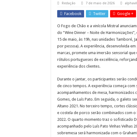
Dia dos Pais no Shop
Redação
7 de maio de 2026
alphavil
Sessões Ordinárias d
Facebook
Twitter
Google +
Obras da semana: recu
O Fogo de Chão e a vinícola Mistral anunciam
do “Wine Dinner – Noite de Harmonizações”, 
15 de maio, às 19h, nas unidades Tamboré, Jar
por pessoa). A experiência, desenvolvida em 
marcas, promete uma imersão sensorial que 
rótulos portugueses de excelência, reforçand
experiência dos clientes.
Durante o jantar, os participantes serão co
de cinco tempos. A experiência começa com 
acompanhamentos de mesa, harmonizados c
Gomes, de Luís Pato. Em seguida, o galeto se
Altano 2021. No terceiro tempo, cortes clássi
e costela de porco serão combinados com 
2022. O quarto momento traz o sofisticado 
acompanhado pelo Luís Pato Vinhas Velhas 20
sobremesa será harmonizada com o Graham’s