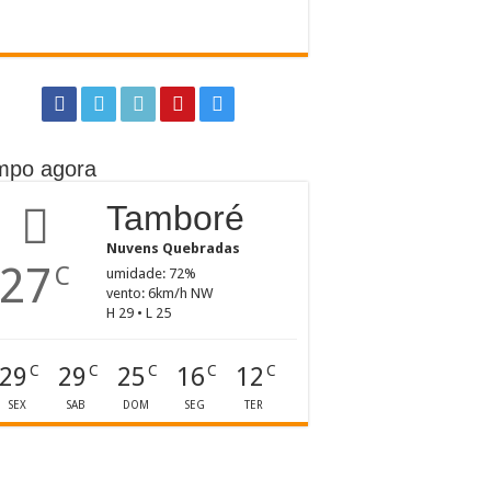
mpo agora
Tamboré
Nuvens Quebradas
27
C
umidade: 72%
vento: 6km/h NW
H 29 • L 25
29
29
25
16
12
C
C
C
C
C
SEX
SAB
DOM
SEG
TER