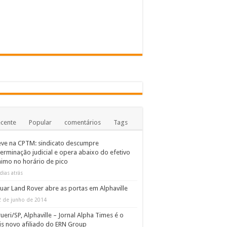
Compre & Ganhe
s Raposo Castello
cente
Popular
comentários
Tags
ve na CPTM: sindicato descumpre
erminação judicial e opera abaixo do efetivo
imo no horário de pico
dias atrás
uar Land Rover abre as portas em Alphaville
2 de junho de 2014
ueri/SP, Alphaville – Jornal Alpha Times é o
s novo afiliado do ERN Group