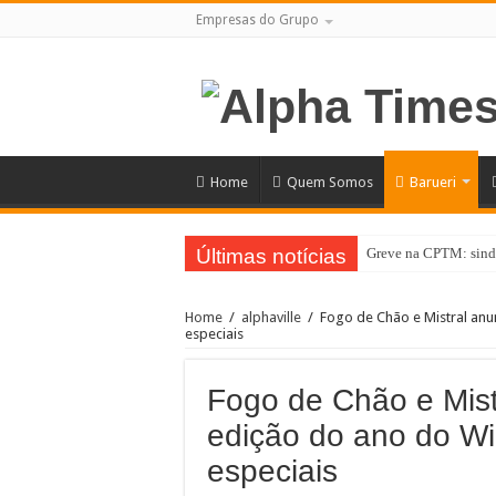
Empresas do Grupo
Home
Quem Somos
Barueri
Últimas notícias
Greve na CPTM: sindi
No Dia dos Pais, Sho
Home
/
alphaville
/
Fogo de Chão e Mistral anu
SESI Santana de Parna
especiais
Santana de Parnaíba t
Fogo de Chão e Mist
Guarda Municipal inte
edição do ano do Wi
Mais cuidado desde a
especiais
Cronograma semanal 