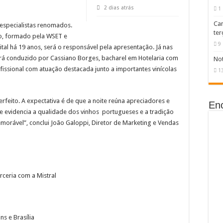
2 dias atrás
1
Ca
 especialistas renomados.
ter
to, formado pela WSET e
9
tal há 19 anos, será o responsável pela apresentação. Já nas
rá conduzido por Cassiano Borges, bacharel em Hotelaria com
Not
issional com atuação destacada junto a importantes vinícolas
1
feito. A expectativa é de que a noite reúna apreciadores e
En
e evidencia a qualidade dos vinhos portugueses e a tradição
orável”, conclui João Galoppi, Diretor de Marketing e Vendas
ceria com a Mistral
s e Brasília