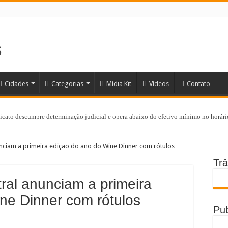
Cidades
Categorias
Mídia Kit
Vídeos
Contato
cato descumpre determinação judicial e opera abaixo do efetivo mínimo no horári
pping Tamboré reúne opções gastronômicas para todos os estilos de celebração
nciam a primeira edição do ano do Wine Dinner com rótulos
íba abre inscrições gratuitas para diversos cursos
Trâ
erá novo espaço para lazer, convivência e qualidade de vida
ral anunciam a primeira
nsifica combate ao crime e realiza importantes prisões em Santana de Parnaíba
ne Dinner com rótulos
 gestação: prefeitura entrega 107 kits do programa Mãe Parnaibana
Pub
de obras no Rodoanel Oeste (SP-021)