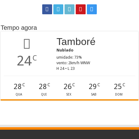
Tempo agora
Tamboré
Nublado
24
C
umidade: 73%
vento: 2km/h WNW
H 24 • L 23
28
28
26
29
25
C
C
C
C
C
QUA
QUI
SEX
SAB
DOM