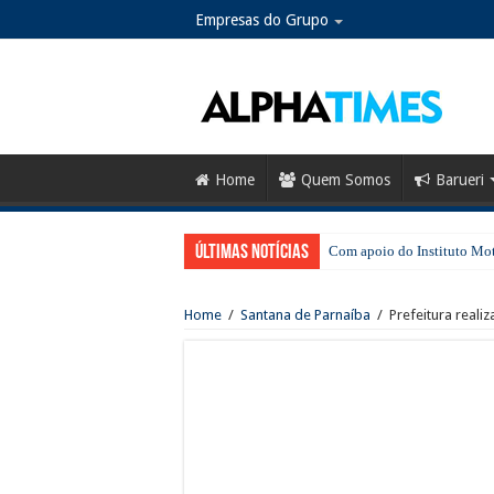
Empresas do Grupo
Home
Quem Somos
Barueri
Últimas notícias
Com apoio do Instituto Moti
Em Barueri, Ipem-SP fiscali
Home
/
Santana de Parnaíba
/
Prefeitura real
Evento gratuito celebra o 
Greve na CPTM: sindicato d
No Dia dos Pais, Shopping 
SESI Santana de Parnaíba ab
Santana de Parnaíba terá no