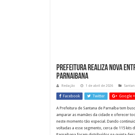
Guarda Municipal intensific
Mais cuidado desde a gesta
Cronograma semanal de obr
Prefeitura realiza nova ent
Parnaibana
Redação
1 de abril de 2026
Santan
Facebook
Twitter
Google +
A Prefeitura de Santana de Parnaíba tem bus
amparar as mamães da cidade e oferecer tod
neste momento tão especial. Dando continuida
voltadas a esse segmento, cerca de 115 kit
Parnaibana foram distribuídos na quinta-feira