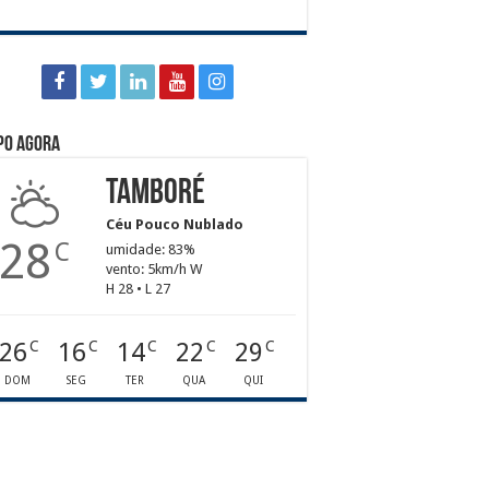
po agora
Tamboré
Céu Pouco Nublado
28
C
umidade: 83%
vento: 5km/h W
H 28 • L 27
26
16
14
22
29
C
C
C
C
C
DOM
SEG
TER
QUA
QUI