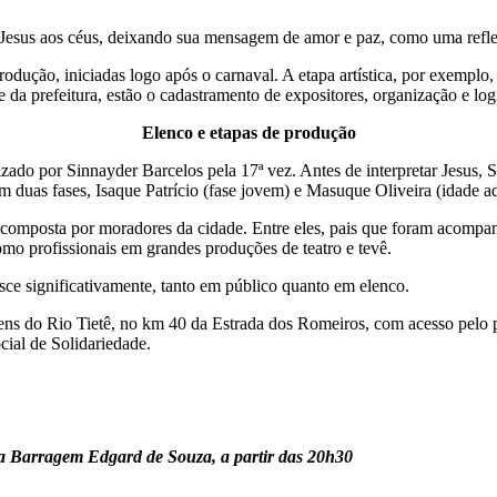
Jesus aos céus, deixando sua mensagem de amor e paz, como uma refle
odução, iniciadas logo após o carnaval. A etapa artística, por exemplo,
 da prefeitura, estão o cadastramento de expositores, organização e logí
Elenco e etapas de produção
nizado por Sinnayder Barcelos pela 17ª vez. Antes de interpretar Jesu
m duas fases, Isaque Patrício (fase jovem) e Masuque Oliveira (idade ad
 composta por moradores da cidade. Entre eles, pais que foram acompanh
omo profissionais em grandes produções de teatro e tevê.
ce significativamente, tanto em público quanto em elenco.
ens do Rio Tietê, no km 40 da Estrada dos Romeiros, com acesso pelo po
ial de Solidariedade.
 na Barragem Edgard de Souza, a partir das 20h30