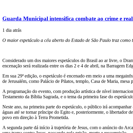
Guarda Municipal intensifica combate ao crime e rea
1 dia atrás
O maior espetáculo a céu aberto do Estado de São Paulo traz com
Considerado um dos maiores espetáculos do Brasil ao ar livre, o Dram
encenação será realizada entre os dias 2 e 4 de abril, na Barragem Ed
Em sua 29ª edição, o espetáculo é encenado em meio a uma megainfrae
de Jerusalém, como Palácio de Pilatos, templo, Casa de Maria, mesa 
A programação do evento, com produção artística de nível internacion
Testamento da Bíblia Sagrada, e o tema da primeira fase do espetáculo,
Neste ano, na primeira parte do espetáculo, o público irá acompanha
águas até se tornar príncipe do Egito e, posteriormente, o libertador 
povo em direção à Terra Prometida.
A segunda parte dá início à trajetória de Jesus, com o anúncio do Arc
uma trama contra Jesus, passando pela prisão, morte e ressurreição.