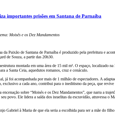
liza importantes prisões em Santana de Parnaíba
o tema: Moisés e os Dez Mandamentos
a da Paixão de Santana de Parnaíba é produzido pela prefeitura e acont
gard de Souza, a partir das 20h30.
strutura montada em uma área de 15 mil m². O espaço, localizado na Es
para a Santa Ceia, aquedutos romanos, cruz e cenáculo.
al, já foi acompanhada por mais de 1 milhão de espectadores. A adapta
 exclusivo a cada ano, contribui para o ineditismo da peça, que revive o
r a encenação sobre “Moisés e os Dez Mandamentos”, que narra a trajet
de seu povo. Ele lidera a saída dos israelitas da escravidão, atravessa
anjo Gabriel à Maria de que ela seria a escolhida para ser a mãe do fil