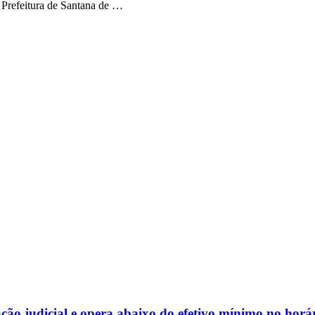
 Prefeitura de Santana de …
o judicial e opera abaixo do efetivo mínimo no horár