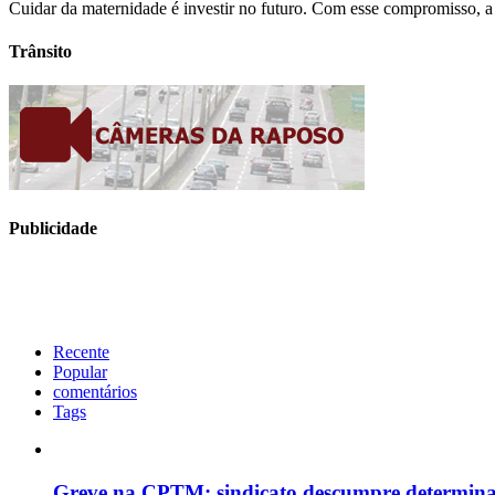
Cuidar da maternidade é investir no futuro. Com esse compromisso, a
Trânsito
Publicidade
Recente
Popular
comentários
Tags
Greve na CPTM: sindicato descumpre determinaçã