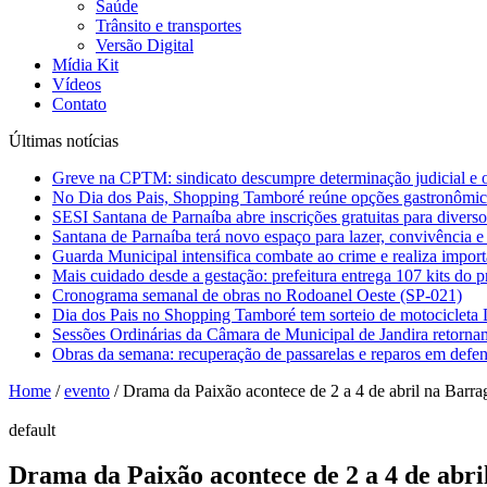
Saúde
Trânsito e transportes
Versão Digital
Mídia Kit
Vídeos
Contato
Últimas notícias
Greve na CPTM: sindicato descumpre determinação judicial e o
No Dia dos Pais, Shopping Tamboré reúne opções gastronômicas
SESI Santana de Parnaíba abre inscrições gratuitas para diverso
Santana de Parnaíba terá novo espaço para lazer, convivência e
Guarda Municipal intensifica combate ao crime e realiza impor
Mais cuidado desde a gestação: prefeitura entrega 107 kits do
Cronograma semanal de obras no Rodoanel Oeste (SP-021)
Dia dos Pais no Shopping Tamboré tem sorteio de motociclet
Sessões Ordinárias da Câmara de Municipal de Jandira retorn
Obras da semana: recuperação de passarelas e reparos em defen
Home
/
evento
/
Drama da Paixão acontece de 2 a 4 de abril na Bar
default
Drama da Paixão acontece de 2 a 4 de abr