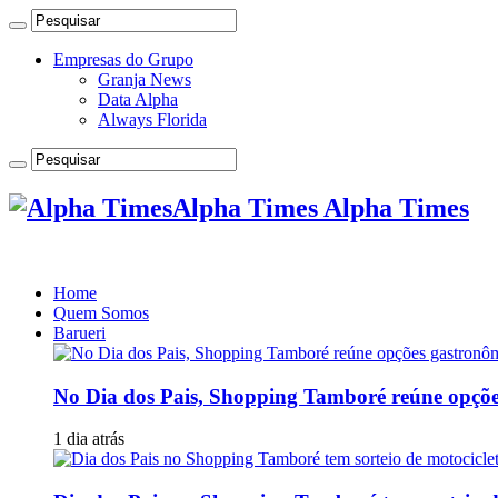
Empresas do Grupo
Granja News
Data Alpha
Always Florida
Alpha Times Alpha Times
Home
Quem Somos
Barueri
No Dia dos Pais, Shopping Tamboré reúne opções 
1 dia atrás