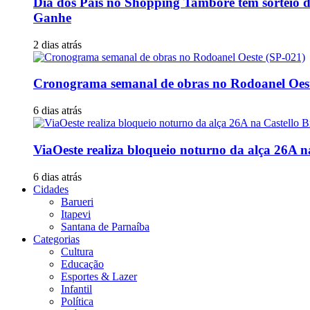
Dia dos Pais no Shopping Tamboré tem sorteio 
Ganhe
2 dias atrás
Cronograma semanal de obras no Rodoanel Oest
6 dias atrás
ViaOeste realiza bloqueio noturno da alça 26A n
6 dias atrás
Cidades
Barueri
Itapevi
Santana de Parnaíba
Categorias
Cultura
Educação
Esportes & Lazer
Infantil
Política