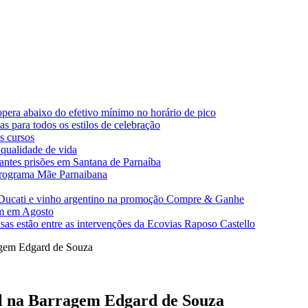
pera abaixo do efetivo mínimo no horário de pico
 para todos os estilos de celebração
s cursos
 qualidade de vida
tantes prisões em Santana de Parnaíba
 programa Mãe Parnaibana
a Ducati e vinho argentino na promoção Compre & Ganhe
am em Agosto
sas estão entre as intervenções da Ecovias Raposo Castello
ragem Edgard de Souza
il na Barragem Edgard de Souza