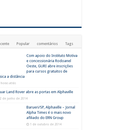
cente
Popular
comentários
Tags
Com apoio do Instituto Motiva
e concessionária Rodoanel
Oeste, GURI abre inscrições
para cursos gratuitos de
ica a distância
 horas atrás
uar Land Rover abre as portas em Alphaville
2 de junho de 2014
Barueri/SP, Alphaville – Jornal
Alpha Times é o mais novo
afiliado do ERN Group
1 de outubro de 2014