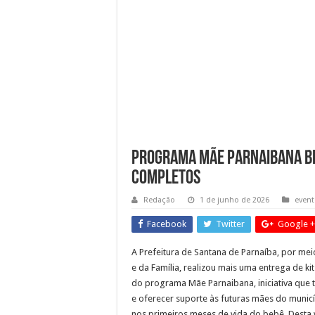
Guarda Municipal intensific
Mais cuidado desde a gesta
Cronograma semanal de obr
Programa Mãe Parnaibana be
completos
Redação
1 de junho de 2026
even
Facebook
Twitter
Google +
A Prefeitura de Santana de Parnaíba, por mei
e da Família, realizou mais uma entrega de k
do programa Mãe Parnaibana, iniciativa que 
e oferecer suporte às futuras mães do munic
nos primeiros meses de vida do bebê. Desta v