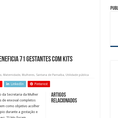
a combate ao crime e realiza importantes prisões em Santana de Parnaíba
Publ
ção: prefeitura entrega 107 kits do programa Mãe Parnaibana
as no Rodoanel Oeste (SP-021)
neficia 71 gestantes com kits
to
,
Maternidade
,
Mulheres
,
Santana de Parnaíba
,
Utilidade pública
LinkedIn
Pinterest
Artigos
o da Secretaria da Mulher
relacionados
its de enxoval completos
tem como objetivo acolher
ípio durante a gestação e
ez, 71 kits foram