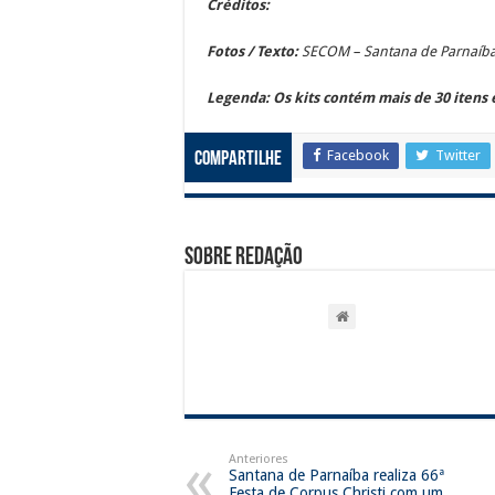
Créditos:
Fotos / Texto:
SECOM – Santana de Parnaíb
Legenda: Os kits contém mais de 30 itens 
Facebook
Twitter
Compartilhe
Sobre Redação
Anteriores
Santana de Parnaíba realiza 66ª
Festa de Corpus Christi com um