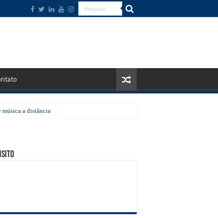
ntato
 música a distância
ão a receber a ação em agosto
sito
ico