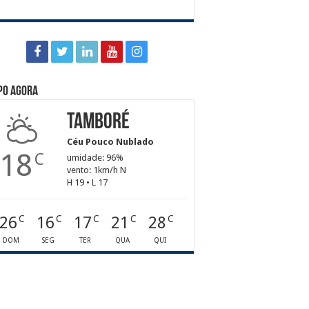
po agora
Tamboré
Céu Pouco Nublado
18
C
umidade: 96%
vento: 1km/h N
H 19 • L 17
26
16
17
21
28
C
C
C
C
C
DOM
SEG
TER
QUA
QUI