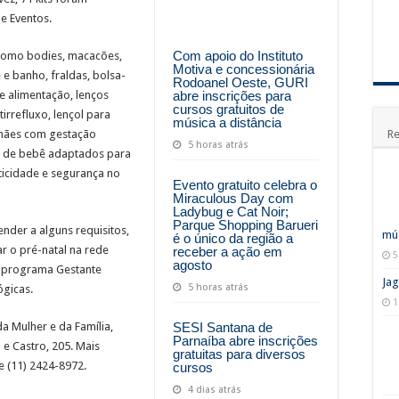
de Eventos.
Com apoio do Instituto
 como bodies, macacões,
Motiva e concessionária
 e banho, fraldas, bolsa-
Rodoanel Oeste, GURI
abre inscrições para
de alimentação, lenços
cursos gratuitos de
irrefluxo, lençol para
música a distância
Re
 mães com gestação
5 horas atrás
os de bebê adaptados para
icidade e segurança no
Evento gratuito celebra o
Miraculous Day com
Ladybug e Cat Noir;
Parque Shopping Barueri
nder a alguns requisitos,
mús
é o único da região a
ar o pré-natal na rede
receber a ação em
5
agosto
do programa Gestante
Jag
5 horas atrás
ógicas.
1
SESI Santana de
da Mulher e da Família,
Parnaíba abre inscrições
 e Castro, 205. Mais
gratuitas para diversos
 (11) 2424-8972.
cursos
4 dias atrás