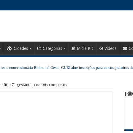
Cidades
Categorias
Mídia Kit
Vídeos
Co
va e concessionária Rodoanel Oeste, GURI abre inscrições para cursos gratuitos de
za veículos que transportam produtos perigosos e cronotacógrafos
ficia 71 gestantes com kits completos
Miraculous Day com Ladybug e Cat Noir; Parque Shopping Barueri é o único da regi
Trân
escumpre determinação judicial e opera abaixo do efetivo mínimo no horário de p
Tamboré reúne opções gastronômicas para todos os estilos de celebração
re inscrições gratuitas para diversos cursos
vo espaço para lazer, convivência e qualidade de vida