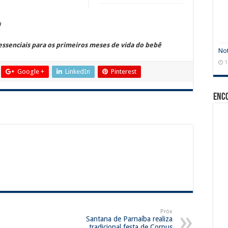
a
essenciais para os primeiros meses de vida do bebê
Not
1
Google +
LinkedIn
Pinterest
Enc
Próx
Santana de Parnaíba realiza
tradicional festa de Corpus