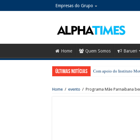
Empresas do Grupo
Home
Quem Somos
Barueri
Últimas notícias
Com apoio do Instituto Moti
Em Barueri, Ipem-SP fiscali
Home
/
evento
/
Programa Mãe Parnaibana bene
Evento gratuito celebra o 
Greve na CPTM: sindicato d
No Dia dos Pais, Shopping 
SESI Santana de Parnaíba ab
Santana de Parnaíba terá no