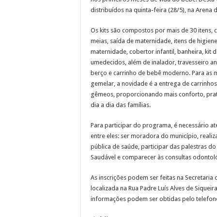
distribuídos na quinta-feira (28/5), na Arena 
Os kits são compostos por mais de 30 itens,
meias, saída de maternidade, itens de higiene
maternidade, cobertor infantil, banheira, kit 
umedecidos, além de inalador, travesseiro ant
berço e carrinho de bebê moderno. Para as
gemelar, a novidade é a entrega de carrinh
gêmeos, proporcionando mais conforto, prat
dia a dia das famílias.
Para participar do programa, é necessário ate
entre eles: ser moradora do município, realiz
pública de saúde, participar das palestras 
Saudável e comparecer às consultas odontol
As inscrições podem ser feitas na Secretaria 
localizada na Rua Padre Luís Alves de Siqueira
informações podem ser obtidas pelo telefone