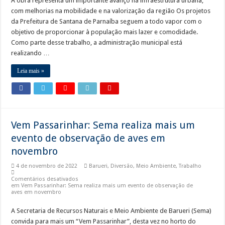
A obra representa um importante avanço na infraestrutura urbana,
com melhorias na mobilidade e na valorização da região Os projetos
Cronograma semanal de obras no Rodoanel Oeste (SP-021)
da Prefeitura de Santana de Parnaíba seguem a todo vapor com o
objetivo de proporcionar à população mais lazer e comodidade.
Como parte desse trabalho, a administração municipal está
realizando …
Leia mais »
Vem Passarinhar: Sema realiza mais um
evento de observação de aves em
novembro
4 de novembro de 2022
Barueri
,
Diversão
,
Meio Ambiente
,
Trabalho
Comentários desativados
em Vem Passarinhar: Sema realiza mais um evento de observação de
aves em novembro
A Secretaria de Recursos Naturais e Meio Ambiente de Barueri (Sema)
convida para mais um “Vem Passarinhar”, desta vez no horto do