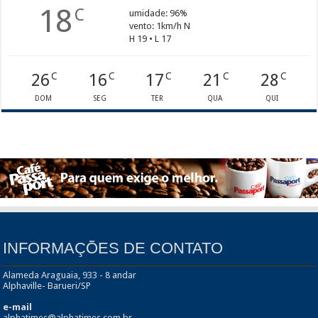
18
C
umidade: 96%
vento: 1km/h N
H 19 • L 17
26
16
17
21
28
C
C
C
C
C
DOM
SEG
TER
QUA
QUI
INFORMAÇÕES DE CONTATO
Alameda Araguaia, 933 - 8 andar
Alphaville- Barueri/SP
e-mail
alphatimes@alphatimes.com.br