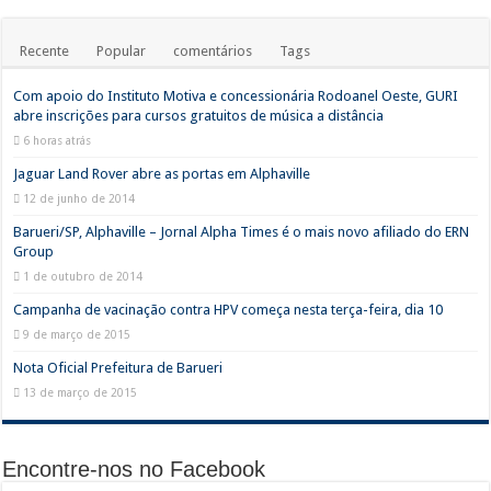
Recente
Popular
comentários
Tags
Com apoio do Instituto Motiva e concessionária Rodoanel Oeste, GURI
abre inscrições para cursos gratuitos de música a distância
6 horas atrás
Jaguar Land Rover abre as portas em Alphaville
12 de junho de 2014
Barueri/SP, Alphaville – Jornal Alpha Times é o mais novo afiliado do ERN
Group
1 de outubro de 2014
Campanha de vacinação contra HPV começa nesta terça-feira, dia 10
9 de março de 2015
Nota Oficial Prefeitura de Barueri
13 de março de 2015
Encontre-nos no Facebook