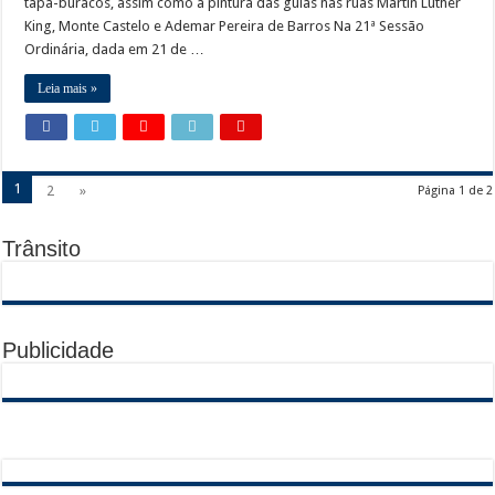
tapa-buracos, assim como a pintura das guias nas ruas Martin Luther
King, Monte Castelo e Ademar Pereira de Barros Na 21ª Sessão
Ordinária, dada em 21 de …
Leia mais »
1
2
»
Página 1 de 2
Trânsito
Publicidade