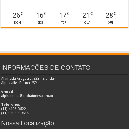
26
16
17
21
28
C
C
C
C
C
DOM
SEG
TER
QUA
QUI
INFORMAÇÕES DE CONTATO
Alameda Araguaia, 933 - 8 andar
Alphaville- Barueri/SP
e-mail
alphatimes@alphatimes.com.br
Telefones
(11) 4196-3622
(11) 9 8692-9616
Nossa Localização