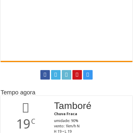
Tempo agora
Tamboré
Chuva Fraca
19
C
umidade: 90%
vento: 1km/h N
H 19 • L 19