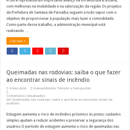
A obra representa um importante avanço na infraestrutura urbana,
com melhorias na mobilidade e na valorização da região Os projetos
Cronograma semanal de obras no Rodoanel Oeste (SP-021)
da Prefeitura de Santana de Parnaíba seguem a todo vapor com o
objetivo de proporcionar à população mais lazer e comodidade.
Como parte desse trabalho, a administração municipal está
realizando …
Leia mais »
Queimadas nas rodovias: saiba o que fazer
ao encontrar sinais de incêndio
4 dias atrás
meioambiente
,
Trânsito e transportes
Comentários desativados
em Queimadas nas rodovias: saiba o que fazer ao encontrar sinais de
incêndio
Estiagem aumenta o risco de incêndios próximos às pistas; cuidados
simples ajudam a reduzir acidentes e preservar a segurança dos
usuários O período de estiagem aumenta o risco de queimadas nas