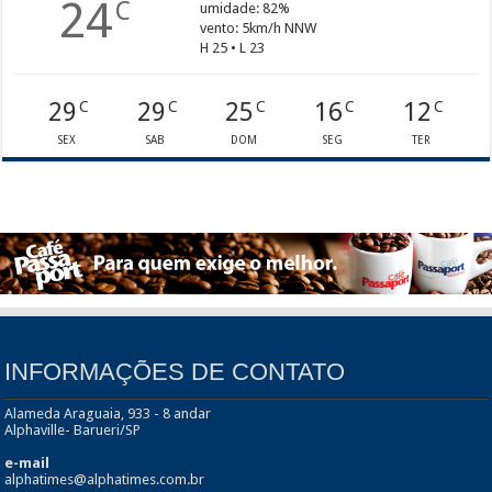
24
C
umidade: 82%
vento: 5km/h NNW
H 25 • L 23
29
29
25
16
12
C
C
C
C
C
SEX
SAB
DOM
SEG
TER
INFORMAÇÕES DE CONTATO
Alameda Araguaia, 933 - 8 andar
Alphaville- Barueri/SP
e-mail
alphatimes@alphatimes.com.br