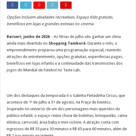
Obras da semana: recuperação de passarelas e reparos em defensas estão entre as
Opções incluem atividades recreativas, Espaço Kids gratuito,
benefícios em lojas e grandes estreias no cinema
Barueri, junho de 2026
– As férias de julho vão ganhar um clima
ainda mais divertido no
Shopping Tamboré
. Durante o mês, o
empreendimento preparou uma programação especial, reunindo
atrações de entretenimento, opções gratuitas, experiências pagas,
benefícios em lojas infantis e a continuidade das transmissões dos
jogos do Mundial de Futebol no Taste Lab.
Um dos destaques da temporada é o Galinha Pintadinha Circus, que
acontece de 1º de julho a 31 de agosto, na Praça de Eventos.
Inspirado no universo de um dos personagens mais queridos do
público infantil, o espaço reúne chuva de bolinhas, brinquedão, cama
elástica, carrossel, área baby e mini ciclone. A atração conta com
ingressos de R$ 55 para 30 minutos e R$ 65 para 60 minutos, além de
R$ 1 por minuto excedente.