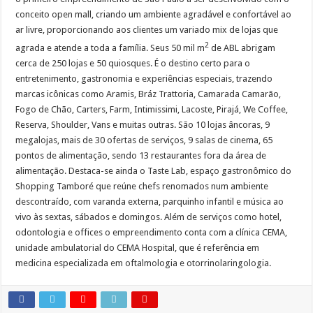
conceito open mall, criando um ambiente agradável e confortável ao
ar livre, proporcionando aos clientes um variado mix de lojas que
2
agrada e atende a toda a família. Seus 50 mil m
de ABL abrigam
cerca de 250 lojas e 50 quiosques. É o destino certo para o
entretenimento, gastronomia e experiências especiais, trazendo
marcas icônicas como Aramis, Bráz Trattoria, Camarada Camarão,
Fogo de Chão, Carters, Farm, Intimissimi, Lacoste, Pirajá, We Coffee,
Reserva, Shoulder, Vans e muitas outras. São 10 lojas âncoras, 9
megalojas, mais de 30 ofertas de serviços, 9 salas de cinema, 65
pontos de alimentação, sendo 13 restaurantes fora da área de
alimentação. Destaca-se ainda o Taste Lab, espaço gastronômico do
Shopping Tamboré que reúne chefs renomados num ambiente
descontraído, com varanda externa, parquinho infantil e música ao
vivo às sextas, sábados e domingos. Além de serviços como hotel,
odontologia e offices o empreendimento conta com a clínica CEMA,
unidade ambulatorial do CEMA Hospital, que é referência em
medicina especializada em oftalmologia e otorrinolaringologia.