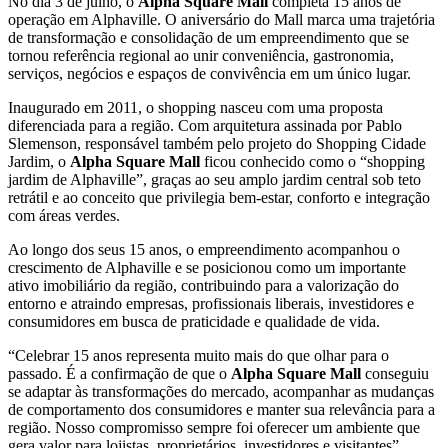
No dia 3 de julho, o
Alpha Square Mall
completa 15 anos de
operação em Alphaville. O aniversário do Mall marca uma trajetória
de transformação e consolidação de um empreendimento que se
tornou referência regional ao unir conveniência, gastronomia,
serviços, negócios e espaços de convivência em um único lugar.
Inaugurado em 2011, o shopping nasceu com uma proposta
diferenciada para a região. Com arquitetura assinada por Pablo
Slemenson, responsável também pelo projeto do Shopping Cidade
Jardim, o
Alpha Square Mall
ficou conhecido como o “shopping
jardim de Alphaville”, graças ao seu amplo jardim central sob teto
retrátil e ao conceito que privilegia bem-estar, conforto e integração
com áreas verdes.
Ao longo dos seus 15 anos, o empreendimento acompanhou o
crescimento de Alphaville e se posicionou como um importante
ativo imobiliário da região, contribuindo para a valorização do
entorno e atraindo empresas, profissionais liberais, investidores e
consumidores em busca de praticidade e qualidade de vida.
“Celebrar 15 anos representa muito mais do que olhar para o
passado. É a confirmação de que o
Alpha Square Mall
conseguiu
se adaptar às transformações do mercado, acompanhar as mudanças
de comportamento dos consumidores e manter sua relevância para a
região. Nosso compromisso sempre foi oferecer um ambiente que
gera valor para lojistas, proprietários, investidores e visitantes”,