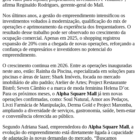
afirma Reginaldo Rodrigues, gerente-geral do Mall.
Nos últimos anos, a gestão do empreendimento intensificou os
investimentos voltados à modernização, qualificação do mix de
operações e aprimoramento da experiência dos frequentadores. O
resultado desse trabalho pode ser observado no crescimento da
ocupação comercial. Apenas em 2025, o shopping registrou
expansão de 20% com a chegada de novas operações, reforçando a
confiança de empresários e investidores no potencial do
empreendimento.
O crescimento continua em 2026. Entre as operações inauguradas
neste ano, estão: Rainha da Piscina, especializada em soluções para
piscinas e áreas de lazer; Shark Imóveis, focada no mercado
imobiliário de alto padrão; Atelier de Artes; Project Restaurante
Bistrô; Seven Câmbio e a marca de moda feminina Helena D’or.
Para os próximos meses, o
Alpha Square Mall
já tem novas
operações confirmadas, como: Soul Natural, Amor aos Pedaços,
Livzi Farmácia de Manipulação, Derma Gold e Project Maromba,
ampliando a diversidade de serviços, gastronomia, saúde, bem-estar
e conveniência oferecida ao público.
Segundo Adriana Saad, empreendedora do
Alpha Square Mall
, a
evolução do empreendimento está diretamente ligada à capacidade
de adaptação às novas demandas do mercado. “Buscamos