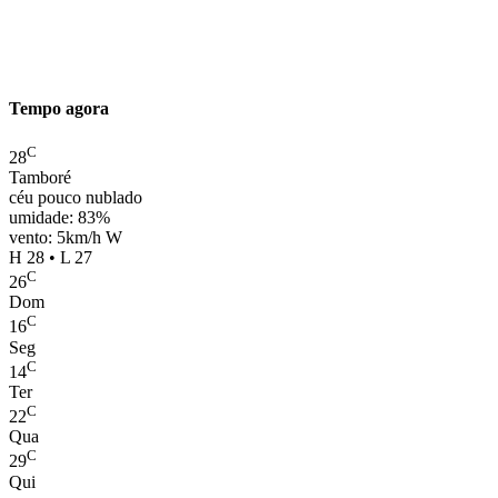
Tempo agora
C
28
Tamboré
céu pouco nublado
umidade: 83%
vento: 5km/h W
H 28 • L 27
C
26
Dom
C
16
Seg
C
14
Ter
C
22
Qua
C
29
Qui