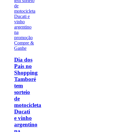
Dia dos
Pais no
Shopping
Tamboré
tem
sorteio
de
motocicleta
Ducati
e vinho
argentino
na