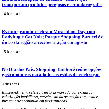
transportam produtos perigosos e cronotacógrafos
14 horas atrás
Evento gratuito celebra o Miraculous Day com
Ladybug e Cat Noir; Parque Shopping Barueri é o
único da região a receber a ação em agosto
15 horas atrás
No Dia dos Pais, Shopping Tamboré reúne opções
gastronômicas para todos os estilos de celebração
4 dias atrás
Empreendimento celebra trajetória marcada por expansão,
valorização imobiliária, crescimento da ocupação comercial e
investimentos contínuos em modernização