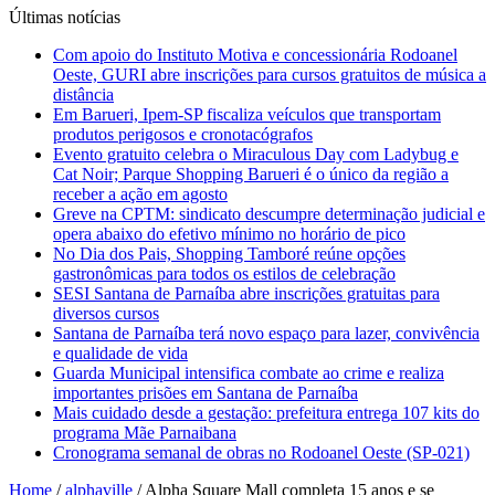
Últimas notícias
Com apoio do Instituto Motiva e concessionária Rodoanel
Oeste, GURI abre inscrições para cursos gratuitos de música a
distância
Em Barueri, Ipem-SP fiscaliza veículos que transportam
produtos perigosos e cronotacógrafos
Evento gratuito celebra o Miraculous Day com Ladybug e
Cat Noir; Parque Shopping Barueri é o único da região a
receber a ação em agosto
Greve na CPTM: sindicato descumpre determinação judicial e
opera abaixo do efetivo mínimo no horário de pico
No Dia dos Pais, Shopping Tamboré reúne opções
gastronômicas para todos os estilos de celebração
SESI Santana de Parnaíba abre inscrições gratuitas para
diversos cursos
Santana de Parnaíba terá novo espaço para lazer, convivência
e qualidade de vida
Guarda Municipal intensifica combate ao crime e realiza
importantes prisões em Santana de Parnaíba
Mais cuidado desde a gestação: prefeitura entrega 107 kits do
programa Mãe Parnaibana
Cronograma semanal de obras no Rodoanel Oeste (SP-021)
Home
/
alphaville
/
Alpha Square Mall completa 15 anos e se