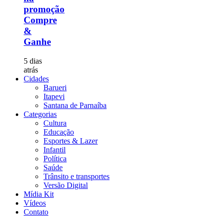
promoção
Compre
&
Ganhe
5 dias
atrás
Cidades
Barueri
Itapevi
Santana de Parnaíba
Categorias
Cultura
Educação
Esportes & Lazer
Infantil
Política
Saúde
Trânsito e transportes
Versão Digital
Mídia Kit
Vídeos
Contato