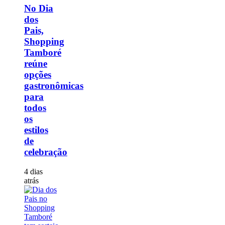
No Dia
dos
Pais,
Shopping
Tamboré
reúne
opções
gastronômicas
para
todos
os
estilos
de
celebração
4 dias
atrás