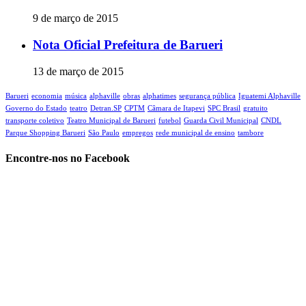
9 de março de 2015
Nota Oficial Prefeitura de Barueri
13 de março de 2015
Barueri
economia
música
alphaville
obras
alphatimes
segurança pública
Iguatemi Alphaville
Governo do Estado
teatro
Detran.SP
CPTM
Câmara de Itapevi‬
SPC Brasil
gratuito
transporte coletivo
Teatro Municipal de Barueri
futebol
Guarda Civil Municipal
CNDL
Parque Shopping Barueri
São Paulo
empregos
rede municipal de ensino
tambore
Encontre-nos no Facebook