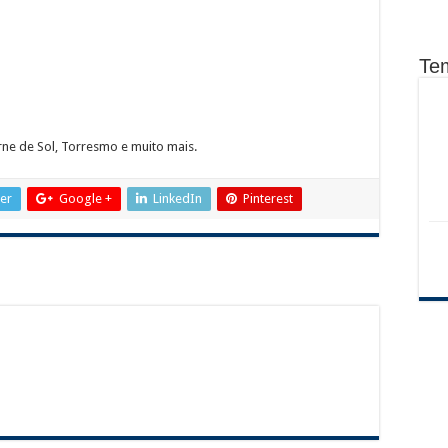
Te
rne de Sol, Torresmo e muito mais.
ter
Google +
LinkedIn
Pinterest