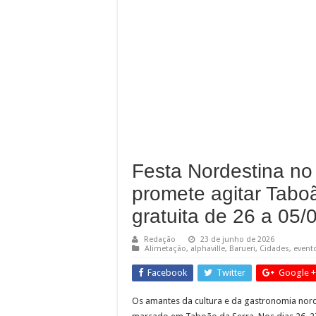
Guarda Municipal inte
Mais cuidado desde a
Cronograma semanal 
Festa Nordestina no
promete agitar Tabo
gratuita de 26 a 05/
Redação
23 de junho de 2026
Alimetação
,
alphaville
,
Barueri
,
Cidades
,
event
Facebook
Twitter
Google +
Os amantes da cultura e da gastronomia nord