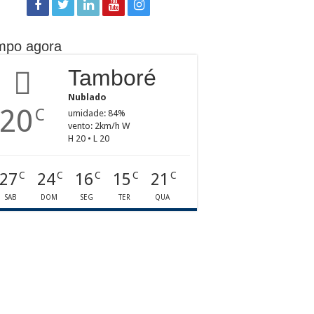
mpo agora
Tamboré
Nublado
20
C
umidade: 84%
vento: 2km/h W
H 20 • L 20
27
24
16
15
21
C
C
C
C
C
SAB
DOM
SEG
TER
QUA