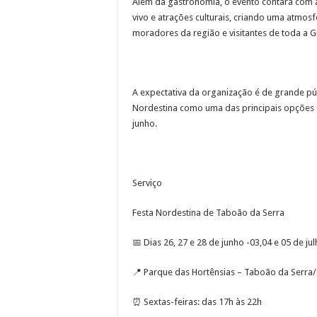
Além da gastronomia, o evento contará com 
vivo e atrações culturais, criando uma atmosf
moradores da região e visitantes de toda a 
A expectativa da organização é de grande púb
Nordestina como uma das principais opções d
junho.
Serviço
Festa Nordestina de Taboão da Serra
📅 Dias 26, 27 e 28 de junho -03,04 e 05 de ju
📍 Parque das Hortênsias – Taboão da Serra
⏰ Sextas-feiras: das 17h às 22h