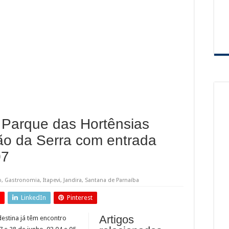
nsifica combate ao crime e realiza importantes prisões em Santana de Parnaíba
 gestação: prefeitura entrega 107 kits do programa Mãe Parnaibana
de obras no Rodoanel Oeste (SP-021)
 Parque das Hortênsias
ão da Serra com entrada
07
o
,
Gastronomia
,
Itapevi
,
Jandira
,
Santana de Parnaíba
LinkedIn
Pinterest
Artigos
estina já têm encontro