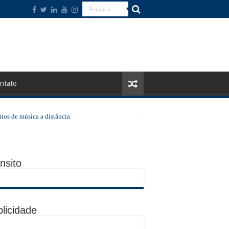
ntato
tos de música a distância
a região a receber a ação em agosto
nsito
o de pico
licidade