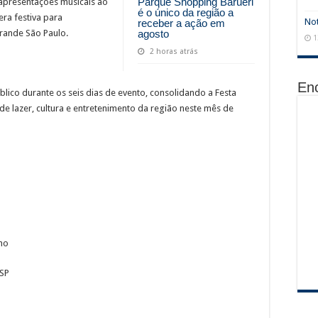
Parque Shopping Barueri
apresentações musicais ao
é o único da região a
era festiva para
Not
receber a ação em
agosto
Grande São Paulo.
1
2 horas atrás
En
lico durante os seis dias de evento, consolidando a Festa
e lazer, cultura e entretenimento da região neste mês de
lho
/SP