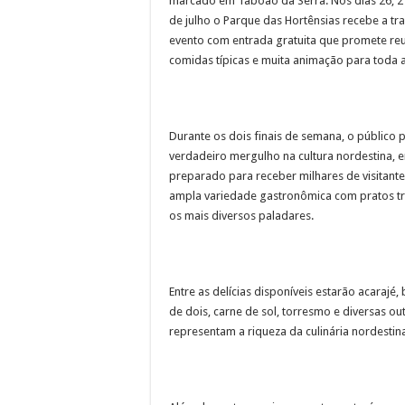
marcado em Taboão da Serra. Nos dias 26, 27
de julho o Parque das Hortênsias recebe a tra
evento com entrada gratuita que promete reu
comidas típicas e muita animação para toda a
Durante os dois finais de semana, o público 
verdadeiro mergulho na cultura nordestina,
preparado para receber milhares de visitantes
ampla variedade gastronômica com pratos tr
os mais diversos paladares.
Entre as delícias disponíveis estarão acarajé
de dois, carne de sol, torresmo e diversas o
representam a riqueza da culinária nordestin