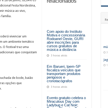
relacionados
 e 28 de junho, 03,04 e 05
dicional Festa Nordestina,
nir música ao vivo,
 família.
Re
Com apoio do Instituto
Motiva e concessionária
poderá vivenciar um
Rodoanel Oeste, GURI
 em um ambiente temático
abre inscrições para
cursos gratuitos de
. O festival traz uma
mús
música a distância
adicionais que conquistam
3
3 horas atrás
Jag
1
Em Barueri, Ipem-SP
fiscaliza veículos que
transportam produtos
perigosos e
, buchada de bode, baião
cronotacógrafos
utras opções que
3 horas atrás
a.
Evento gratuito celebra o
Miraculous Day com
Ladybug e Cat Noir;