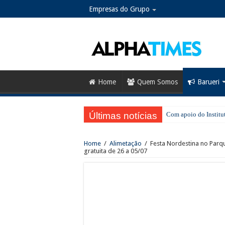
Empresas do Grupo
Home
Quem Somos
Barueri
Últimas notícias
Com apoio do Institut
Em Barueri, Ipem-SP f
Home
/
Alimetação
/
Festa Nordestina no Parq
Evento gratuito cele
gratuita de 26 a 05/07
Greve na CPTM: sindi
No Dia dos Pais, Sho
SESI Santana de Parna
Santana de Parnaíba t