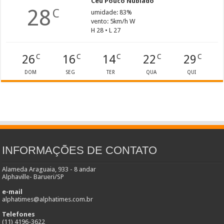
Céu Pouco Nublado
28
C
umidade: 83%
vento: 5km/h W
H 28 • L 27
26
16
14
22
29
C
C
C
C
C
DOM
SEG
TER
QUA
QUI
INFORMAÇÕES DE CONTATO
Alameda Araguaia, 933 - 8 andar
Alphaville- Barueri/SP
e-mail
alphatimes@alphatimes.com.br
Telefones
(11) 4196-3622