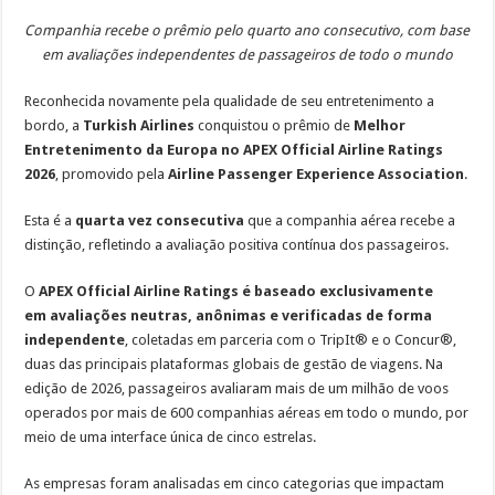
Cronograma semanal de obras no Rodoanel Oeste (SP-021)
Companhia recebe o prêmio pelo quarto ano consecutivo, com base
em avaliações independentes de passageiros de todo o mundo
Reconhecida novamente pela qualidade de seu entretenimento a
bordo, a
Turkish Airlines
conquistou o prêmio de
Melhor
Entretenimento da Europa no APEX Official Airline Ratings
2026
, promovido pela
Airline Passenger Experience Association
.
Esta é a
quarta vez consecutiva
que a companhia aérea recebe a
distinção, refletindo a avaliação positiva contínua dos passageiros.
O
APEX Official Airline Ratings
é baseado exclusivamente
em
avaliações neutras, anônimas e verificadas de forma
independente
, coletadas em parceria com o TripIt® e o Concur®,
duas das principais plataformas globais de gestão de viagens. Na
edição de 2026, passageiros avaliaram mais de um milhão de voos
operados por mais de 600 companhias aéreas em todo o mundo, por
meio de uma interface única de cinco estrelas.
As empresas foram analisadas em cinco categorias que impactam