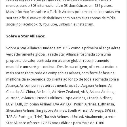
mundo, sendo 303 internacionais e 53 domésticos em 132 países.
Mais informações sobre a Turkish Airlines podem ser encontradas em
seu site oficial
www.turkishairlines.com
ou em suas contas de mídia
social no
Facebook
,
X
,
YouTube
,
LinkedIn
e
Instagram
.
Sobre a Star Alliance:
Sobre a Star Alliance: Fundada em 1997 como a primeira aliança aérea
verdadeiramente global, a rede Star Alliance foi criada com uma
proposta de valor centrada em alcance global, reconhecimento
mundial e um serviço contínuo. Desde sua origem, oferece a maior e
mais abrangente rede de companhias aéreas, com forte ênfase na
melhoria da experiência do cliente ao longo de toda a jornada com a
Aliança. As companhias aéreas membros são: Aegean Airlines, Air
Canada, Air China, Air India, Air New Zealand, ANA, Asiana Airlines,
Austrian, Avianca, Brussels Airlines, Copa Airlines, Croatia Airlines,
EGYPTAIR, Ethiopian Airlines, EVA Air, LOT Polish Airlines, Lufthansa,
Shenzhen Airlines, Singapore Airlines, South African Airways, SWISS,
TAP Air Portugal, THAI, Turkish Airlines e United. Atualmente, a rede
Star Alliance oferece 17.837 voos diários para mais de 1.160