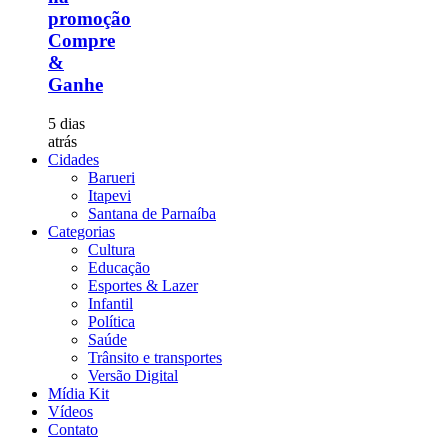
promoção
Compre
&
Ganhe
5 dias
atrás
Cidades
Barueri
Itapevi
Santana de Parnaíba
Categorias
Cultura
Educação
Esportes & Lazer
Infantil
Política
Saúde
Trânsito e transportes
Versão Digital
Mídia Kit
Vídeos
Contato