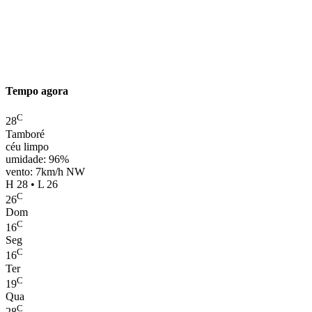
Tempo agora
C
28
Tamboré
céu limpo
umidade: 96%
vento: 7km/h NW
H 28 • L 26
C
26
Dom
C
16
Seg
C
16
Ter
C
19
Qua
C
28