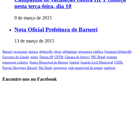
nesta terça-feira, dia 10
9 de março de 2015
Nota Oficial Prefeitura de Barueri
13 de março de 2015
Barueri
economia
música
alphaville
obras
alphatimes
segurança pública
Iguatemi Alphaville
Governo do Estado
teatro
Detran.SP
CPTM
Câmara de Itapevi‬
SPC Brasil
gratuito
transporte coletivo
Teatro Municipal de Barueri
futebol
Guarda Civil Municipal
CNDL
Parque Shopping Barueri
São Paulo
empregos
rede municipal de ensino
tambore
Encontre-nos no Facebook