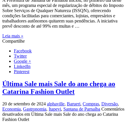
A Prefeitura de Santana de Parnaíba iniciou, no primeiro dia deste
mês, um programa especial de regularização de débitos do Imposto
Sobre Serviços de Qualquer Natureza (ISSQN), oferecendo
condições facilitadas para comerciantes, lojistas, empresários e
trabalhadores autônomos quitarem suas pendências. A iniciativa
prevê desconto de até 99% em multas e …
Leia mais »
Compartilhe
Facebook
Twitter
Google +
LinkedIn
Pinterest
Última Sale mais Sale do ano chega ao
Catarina Fashion Outlet
20 de setembro de 2024
alphaville
,
Barueri
,
Compras
,
Diversão
,
Economia
,
Gastronomia
,
Itapevi
,
Santana de Parnaíba
Comentários
desativados
em Última Sale mais Sale do ano chega ao Catarina
Fashion Outlet