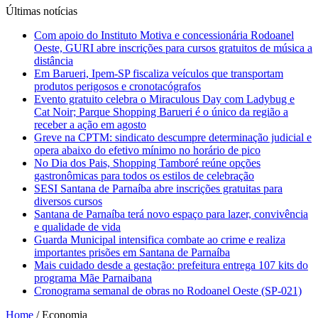
Últimas notícias
Com apoio do Instituto Motiva e concessionária Rodoanel
Oeste, GURI abre inscrições para cursos gratuitos de música a
distância
Em Barueri, Ipem-SP fiscaliza veículos que transportam
produtos perigosos e cronotacógrafos
Evento gratuito celebra o Miraculous Day com Ladybug e
Cat Noir; Parque Shopping Barueri é o único da região a
receber a ação em agosto
Greve na CPTM: sindicato descumpre determinação judicial e
opera abaixo do efetivo mínimo no horário de pico
No Dia dos Pais, Shopping Tamboré reúne opções
gastronômicas para todos os estilos de celebração
SESI Santana de Parnaíba abre inscrições gratuitas para
diversos cursos
Santana de Parnaíba terá novo espaço para lazer, convivência
e qualidade de vida
Guarda Municipal intensifica combate ao crime e realiza
importantes prisões em Santana de Parnaíba
Mais cuidado desde a gestação: prefeitura entrega 107 kits do
programa Mãe Parnaibana
Cronograma semanal de obras no Rodoanel Oeste (SP-021)
Home
/
Economia