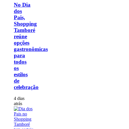
No Dia
dos
Pais,
Shopping
Tamboré
reúne
opções
gastronômicas
para
todos
os
estilos
de
celebração
4 dias
atrás