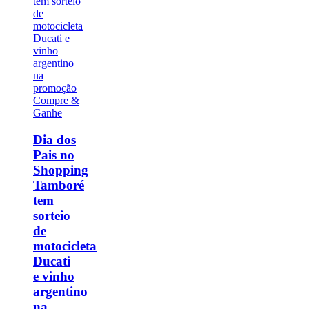
Dia dos
Pais no
Shopping
Tamboré
tem
sorteio
de
motocicleta
Ducati
e vinho
argentino
na