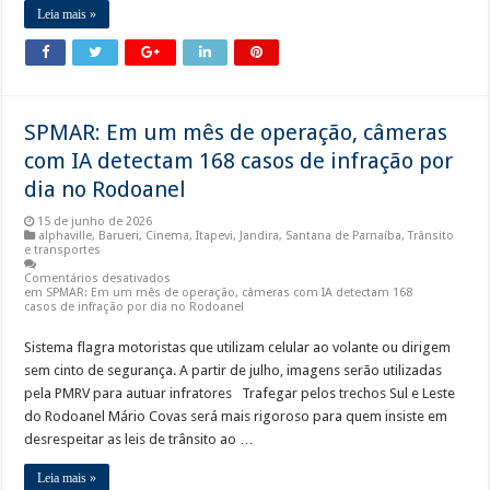
Leia mais »
SPMAR: Em um mês de operação, câmeras
com IA detectam 168 casos de infração por
dia no Rodoanel
15 de junho de 2026
alphaville
,
Barueri
,
Cinema
,
Itapevi
,
Jandira
,
Santana de Parnaíba
,
Trânsito
e transportes
Comentários desativados
em SPMAR: Em um mês de operação, câmeras com IA detectam 168
casos de infração por dia no Rodoanel
Sistema flagra motoristas que utilizam celular ao volante ou dirigem
sem cinto de segurança. A partir de julho, imagens serão utilizadas
pela PMRV para autuar infratores Trafegar pelos trechos Sul e Leste
do Rodoanel Mário Covas será mais rigoroso para quem insiste em
desrespeitar as leis de trânsito ao …
Leia mais »