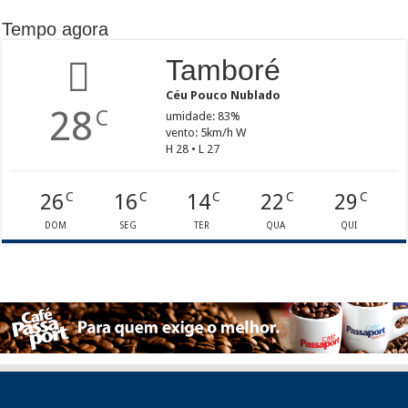
Tempo agora
Tamboré
Céu Pouco Nublado
28
C
umidade: 83%
vento: 5km/h W
H 28 • L 27
26
16
14
22
29
C
C
C
C
C
DOM
SEG
TER
QUA
QUI