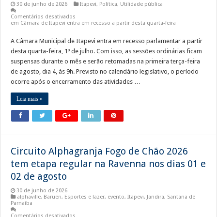
30 de junho de 2026
Itapevi
,
Política
,
Utilidade pública
Comentários desativados
em Câmara de Itapevi entra em recesso a partir desta quarta-feira
A Câmara Municipal de Itapevi entra em recesso parlamentar a partir
desta quarta-feira, 1º de julho. Com isso, as sessões ordinárias ficam
suspensas durante o mês e serão retomadas na primeira terça-feira
de agosto, dia 4, às 9h. Previsto no calendário legislativo, o período
ocorre após o encerramento das atividades …
Leia mais »
Circuito Alphagranja Fogo de Chão 2026
tem etapa regular na Ravenna nos dias 01 e
02 de agosto
30 de junho de 2026
alphaville
,
Barueri
,
Esportes e lazer
,
evento
,
Itapevi
,
Jandira
,
Santana de
Parnaíba
Comentários desativados