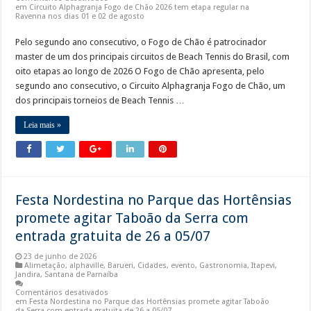
em Circuito Alphagranja Fogo de Chão 2026 tem etapa regular na
Ravenna nos dias 01 e 02 de agosto
Pelo segundo ano consecutivo, o Fogo de Chão é patrocinador
master de um dos principais circuitos de Beach Tennis do Brasil, com
oito etapas ao longo de 2026 O Fogo de Chão apresenta, pelo
segundo ano consecutivo, o Circuito Alphagranja Fogo de Chão, um
dos principais torneios de Beach Tennis …
Leia mais »
Festa Nordestina no Parque das Hortênsias
promete agitar Taboão da Serra com
entrada gratuita de 26 a 05/07
23 de junho de 2026
Alimetação
,
alphaville
,
Barueri
,
Cidades
,
evento
,
Gastronomia
,
Itapevi
,
Jandira
,
Santana de Parnaíba
Comentários desativados
em Festa Nordestina no Parque das Hortênsias promete agitar Taboão
da Serra com entrada gratuita de 26 a 05/07