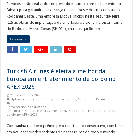
Serviços serão realizados no período noturno, com fechamento da
faixa 1 para garantir a segurança das equipes e dos motoristas O
Rodoanel Oeste, uma empresa Motiva, iniciou nesta segunda-feira
(22) as obras de implantação de uma faixa adicional na pista interna
do Rodoanel Mário Covas (SP-021), entre os quilômetros …
Leia mais »
Turkish Airlines é eleita a melhor da
Europa em entretenimento de bordo no
APEX 2026
23 de junho de 2026
alphaville
,
Barueri
,
Cidades
,
Itapevi
,
Jandira
,
Santana de Parnaíba
Comentários desativados
em Turkish Airlines é eleita a melhor da Europa em entretenimento de
bordo no APEX 2026
Companhia recebe o prêmio pelo quarto ano consecutivo, com base
em avaliações independentes de passageiros de todo o mundo