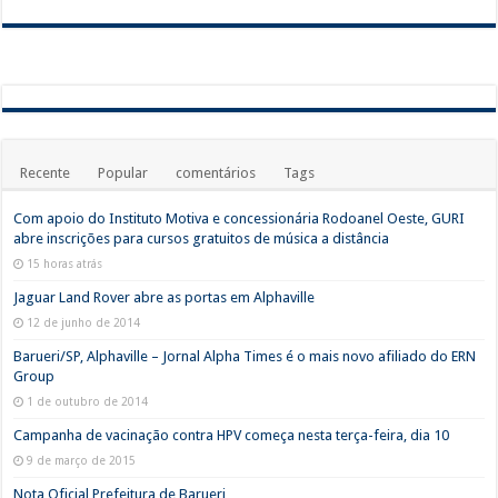
Recente
Popular
comentários
Tags
Com apoio do Instituto Motiva e concessionária Rodoanel Oeste, GURI
abre inscrições para cursos gratuitos de música a distância
15 horas atrás
Jaguar Land Rover abre as portas em Alphaville
12 de junho de 2014
Barueri/SP, Alphaville – Jornal Alpha Times é o mais novo afiliado do ERN
Group
1 de outubro de 2014
Campanha de vacinação contra HPV começa nesta terça-feira, dia 10
9 de março de 2015
Nota Oficial Prefeitura de Barueri